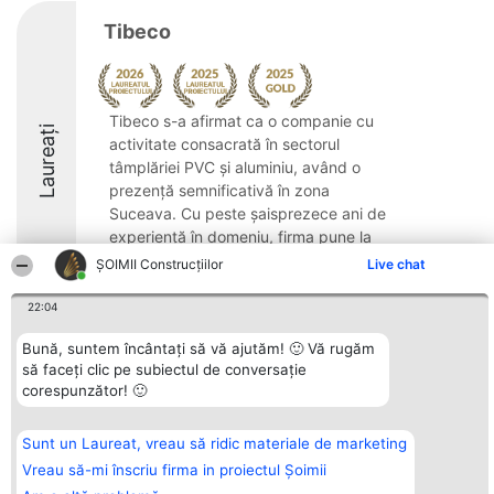
Tibeco
Tibeco s-a afirmat ca o companie cu
Laureați
activitate consacrată în sectorul
tâmplăriei PVC și aluminiu, având o
prezență semnificativă în zona
Suceava. Cu peste șaisprezece ani de
experiență în domeniu, firma pune la
dispoziție soluții integrate ...
ȘOIMII Construcțiilor
Live chat
9.2
22:04
Bună, suntem încântați să vă ajutăm! 🙂 Vă rugăm
să faceți clic pe subiectul de conversație
Organizator Ranking
Plebiscyt
Contact
corespunzător! 🙂
BRIGHT SOLUTIONS BR SRL
Câștigătorii
Contact
Aleea Timisul De Sus 2 Bl. A30
Lista Tuturor
Sc. A Et. 4 Ap. 13 Cod 061952
Laureaților
Sunt un Laureat, vreau să ridic materiale de marketing
București
Reguli
CUI 36737675
Statut
Vreau să-mi înscriu firma in proiectul Șoimii
tel: +40 770 990 492
Politica de