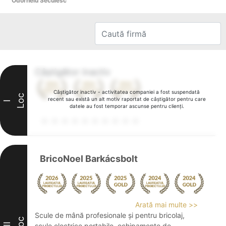
Odorheiu Secuiesc
Câștigător inactiv
Câștigător inactiv - activitatea companiei a fost suspendată
Loc
recent sau există un alt motiv raportat de câștigător pentru care
I
datele au fost temporar ascunse pentru clienți.
BricoNoel Barkácsbolt
Arată mai multe >>
Scule de mână profesionale și pentru bricolaj,
Loc
II
scule electrice portabile, echipamente de