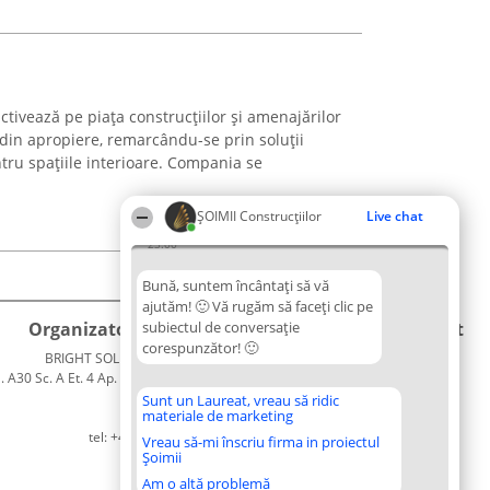
ctivează pe piața construcțiilor și amenajărilor
 din apropiere, remarcându-se prin soluții
tru spațiile interioare. Compania se
ȘOIMII Construcțiilor
Live chat
23:00
Bună, suntem încântați să vă
ajutăm! 🙂 Vă rugăm să faceți clic pe
Organizator Ranking
subiectul de conversație
Plebiscyt
Contact
corespunzător! 🙂
BRIGHT SOLUTIONS BR SRL
Câștigătorii
Contact
. A30 Sc. A Et. 4 Ap. 13 Cod 061952
Lista
București
Tuturor
Sunt un Laureat, vreau să ridic
materiale de marketing
CUI 36737675
Laureaților
tel: +40 770 990 492
Reguli
Vreau să-mi înscriu firma in proiectul
Șoimii
Statut
Politica de
Am o altă problemă