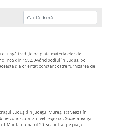
o lungă tradiție pe piața materialelor de
ând încă din 1992. Având sediul în Luduș, pe
ceasta s-a orientat constant către furnizarea de
n orașul Luduș din județul Mureș, activează în
bine cunoscută la nivel regional. Societatea își
 1 Mai, la numărul 20, și a intrat pe piața