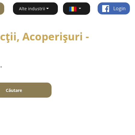
Login
Alte industrii
ții, Acoperișuri -
.
Căutare