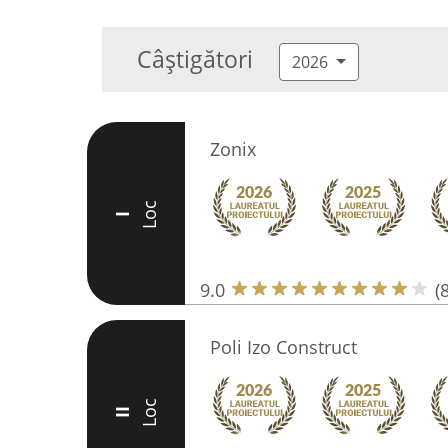
Câștigători
2026
Zonix
Loc
I
9.0
(
Poli Izo Construct
Loc
II