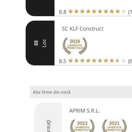
8.8
(
SC KLF Construct
Loc
III
8.5
(6
Alte firme din zonă
APRIM S.R.L.
Laureați