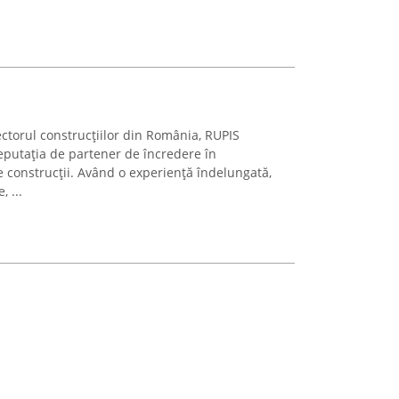
ctorul construcțiilor din România, RUPIS
putația de partener de încredere în
e construcții. Având o experiență îndelungată,
 ...