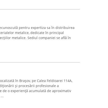
cunoscută pentru expertiza sa în distribuirea
erialelor metalice, dedicate în principal
fecțiilor metalice. Sediul companiei se află în
ocalizată în Brașov, pe Calea Feldioarei 114A,
iționării și procesării profesionale a
e de o experiență acumulată de aproximativ
...