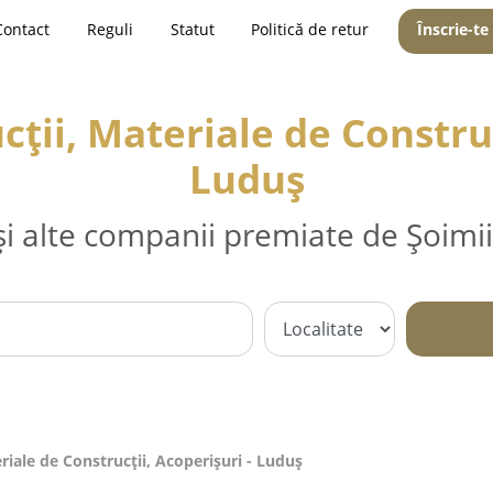
Contact
Reguli
Statut
Politică de retur
Înscrie-te
ții, Materiale de Construc
Luduş
și alte companii premiate de Șoimii
riale de Construcții, Acoperișuri - Luduş