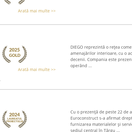
Arată mai multe >>
DIEGO reprezintă o rețea comerc
amenajărilor interioare, cu o ac
decenii. Compania este prezentă
operând ...
Arată mai multe >>
Cu o prezență de peste 22 de an
Euroconstruct s-a afirmat drep
furnizarea materialelor și serv
sediul central în Târgu ...