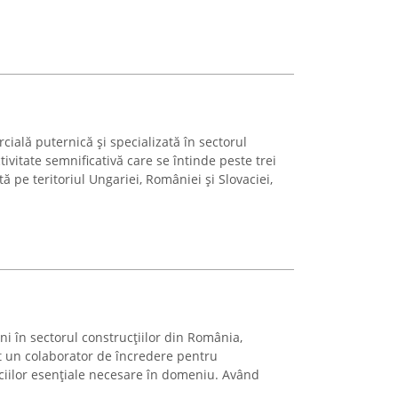
ială puternică și specializată în sectorul
tivitate semnificativă care se întinde peste trei
 pe teritoriul Ungariei, României și Slovaciei,
i în sectorul construcțiilor din România,
t un colaborator de încredere pentru
iciilor esențiale necesare în domeniu. Având