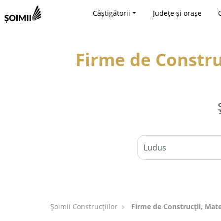
Câștigătorii
Județe și orașe
Firme de Construc
Șoimii Construcțiilor
Firme de Construcții, Mate