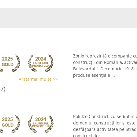
Zonix reprezintă o companie cu 
construcții din România, activ
Bulevardul 1 Decembrie 1918, a
produse esențiale ...
Arată mai multe >>
87)
Poli Izo Construct, cu sediul î
domeniul construcțiilor și este 
desfășoară activitatea pe Strada
construcțiilor ...