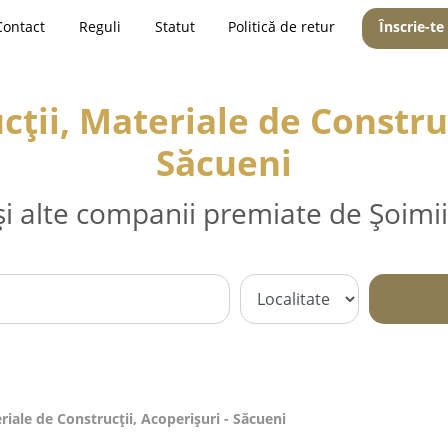
Contact
Reguli
Statut
Politică de retur
Înscrie-te
ții, Materiale de Construc
Săcueni
și alte companii premiate de Șoimii
riale de Construcții, Acoperișuri - Săcueni