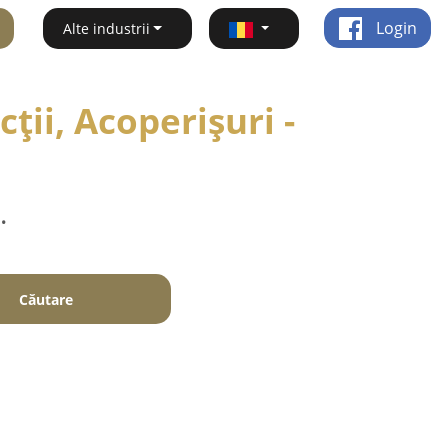
Login
Alte industrii
ții, Acoperișuri -
.
Căutare