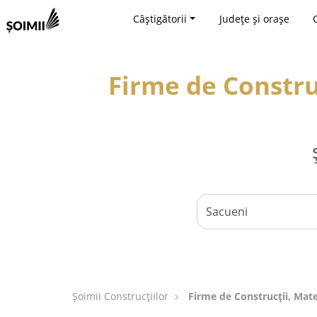
Câștigătorii
Județe și orașe
Firme de Construc
Șoimii Construcțiilor
Firme de Construcții, Mate