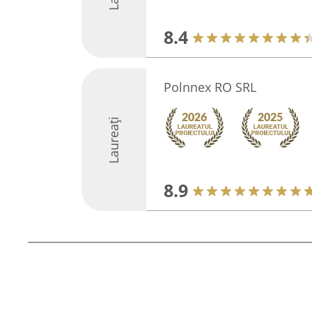
8.4
Polnnex RO SRL
Laureați
8.9