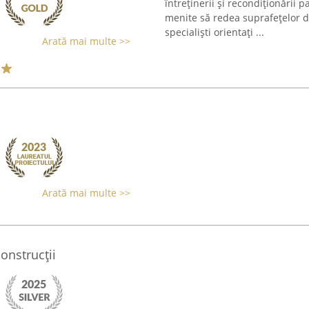
întreținerii și recondiționării p
menite să redea suprafețelor d
specialiști orientați ...
Arată mai multe >>
Arată mai multe >>
onstrucții