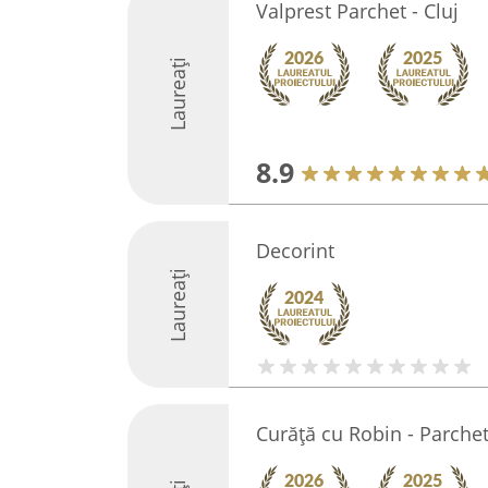
Valprest Parchet - Cluj
Laureați
8.9
Decorint
Laureați
Curăță cu Robin - Parche