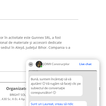
or în activitate este Gunnex SRL, a fost
ional de materiale și accesorii dedicate
d sediul în Aleșd, județul Bihor. Compania s-a
ȘOIMII Construcțiilor
Live chat
10:52
Bună, suntem încântați să vă
ajutăm! 🙂 Vă rugăm să faceți clic pe
Organizator Ranking
subiectul de conversație
Plebiscyt
Contact
corespunzător! 🙂
BRIGHT SOLUTIONS BR SRL
Câștigătorii
Contact
. A30 Sc. A Et. 4 Ap. 13 Cod 061952
Lista
București
Tuturor
Sunt un Laureat, vreau să ridic