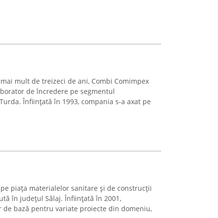
pe mai mult de treizeci de ani, Combi Comimpex
aborator de încredere pe segmentul
 Turda. Înființată în 1993, compania s-a axat pe
pe piața materialelor sanitare și de construcții
ă în județul Sălaj. Înființată în 2001,
 de bază pentru variate proiecte din domeniu,