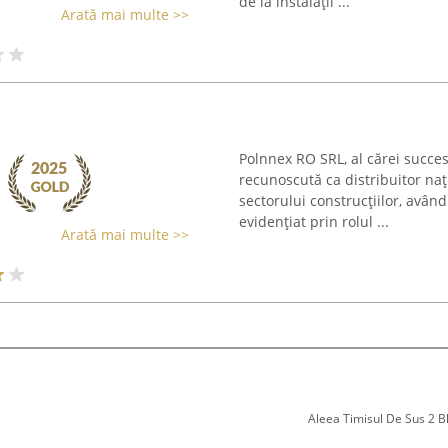
de la instalații ...
Arată mai multe >>
Polnnex RO SRL, al cărei succes
recunoscută ca distribuitor naț
sectorului construcțiilor, avân
evidențiat prin rolul ...
Arată mai multe >>
Aleea Timisul De Sus 2 Bl