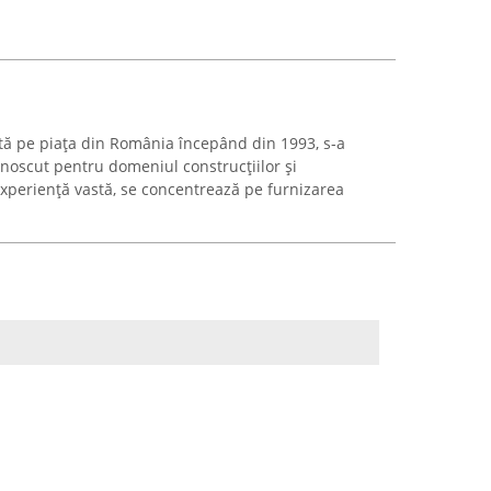
ată pe piața din România începând din 1993, s-a
unoscut pentru domeniul construcțiilor și
xperiență vastă, se concentrează pe furnizarea