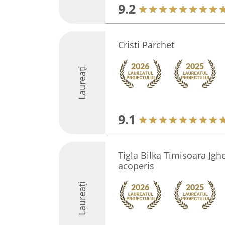
9.2
Cristi Parchet
Laureați
9.1
Tigla Bilka Timisoara Jgh
acoperis
Laureați