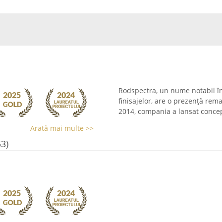
Rodspectra, un nume notabil în
finisajelor, are o prezență rem
2014, compania a lansat concep
Arată mai multe >>
53)