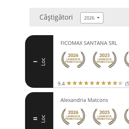
Câștigători
2026
FICOMAX SANTANA SRL
Loc
I
9.4
(
Alexandria Matcons
Loc
II