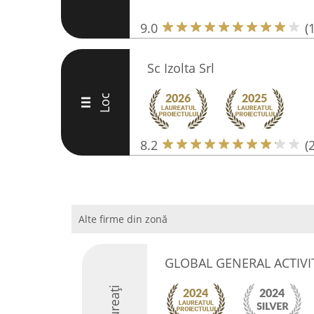
9.0
(
Sc Izolta Srl
Loc
III
8.2
(
Alte firme din zonă
GLOBAL GENERAL ACTIVITI
Laureați