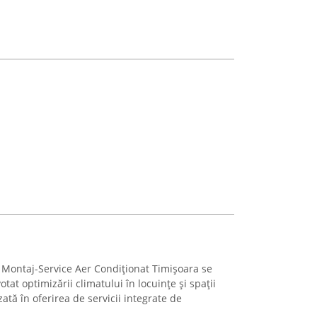
 Montaj-Service Aer Condiționat Timișoara se
at optimizării climatului în locuințe și spații
ată în oferirea de servicii integrate de