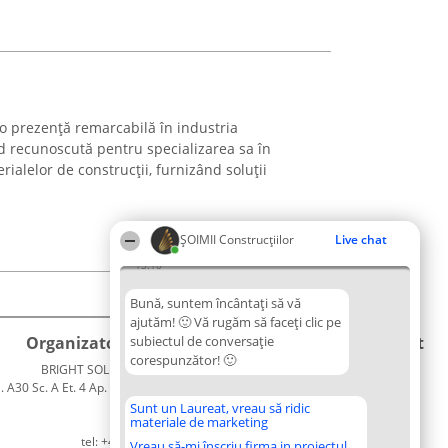
e o prezență remarcabilă în industria
nd recunoscută pentru specializarea sa în
ialelor de construcții, furnizând soluții
ȘOIMII Construcțiilor
Live chat
13:10
Bună, suntem încântați să vă
ajutăm! 🙂 Vă rugăm să faceți clic pe
Organizator Ranking
subiectul de conversație
Plebiscyt
Contact
corespunzător! 🙂
BRIGHT SOLUTIONS BR SRL
Câștigătorii
Contact
. A30 Sc. A Et. 4 Ap. 13 Cod 061952
Lista
București
Tuturor
Sunt un Laureat, vreau să ridic
materiale de marketing
CUI 36737675
Laureaților
tel: +40 770 990 492
Reguli
Vreau să-mi înscriu firma in proiectul