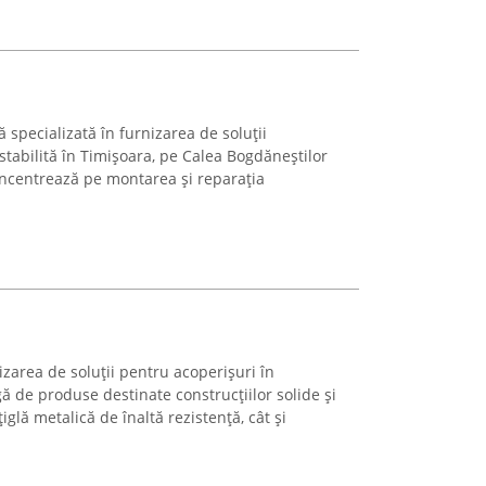
ă specializată în furnizarea de soluții
stabilită în Timișoara, pe Calea Bogdăneștilor
oncentrează pe montarea și reparația
izarea de soluții pentru acoperișuri în
 de produse destinate construcțiilor solide și
iglă metalică de înaltă rezistență, cât și