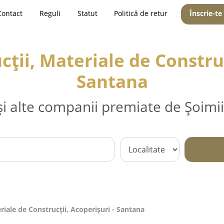
Contact
Reguli
Statut
Politică de retur
Înscrie-te
ții, Materiale de Construc
Santana
și alte companii premiate de Șoimii
riale de Construcții, Acoperișuri - Santana