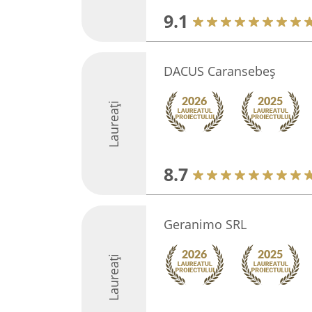
9.1
DACUS Caransebeș
Laureați
8.7
Geranimo SRL
Laureați