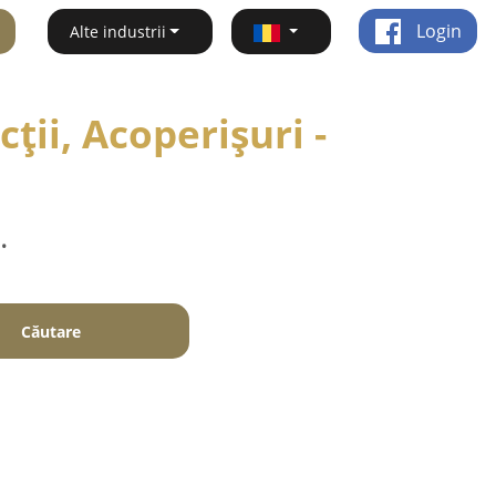
Login
Alte industrii
ții, Acoperișuri -
.
Căutare