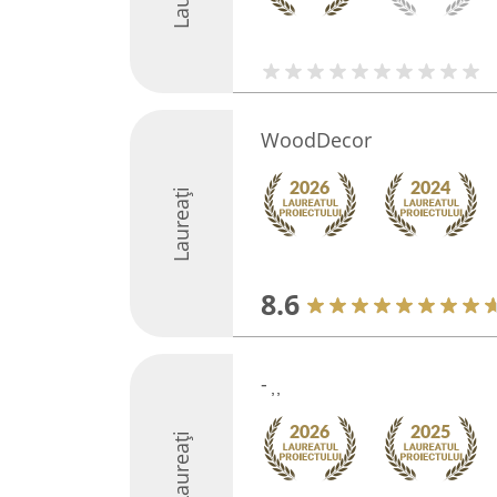
WoodDecor
Laureați
8.6
- ̦ ̦
Laureați