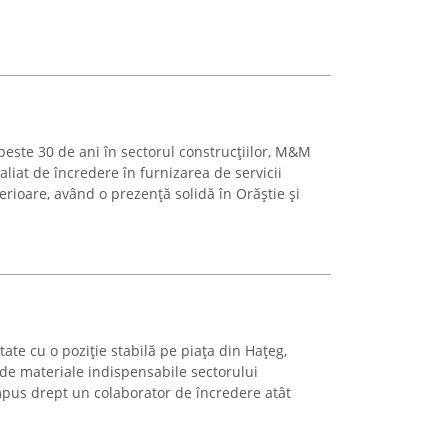
este 30 de ani în sectorul construcțiilor, M&M
aliat de încredere în furnizarea de servicii
rioare, având o prezență solidă în Orăștie și
te cu o poziție stabilă pe piața din Hațeg,
a de materiale indispensabile sectorului
impus drept un colaborator de încredere atât