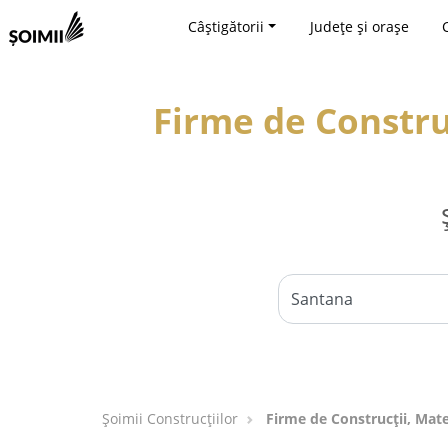
Câștigătorii
Județe și orașe
Firme de Construc
Șoimii Construcțiilor
Firme de Construcții, Mate