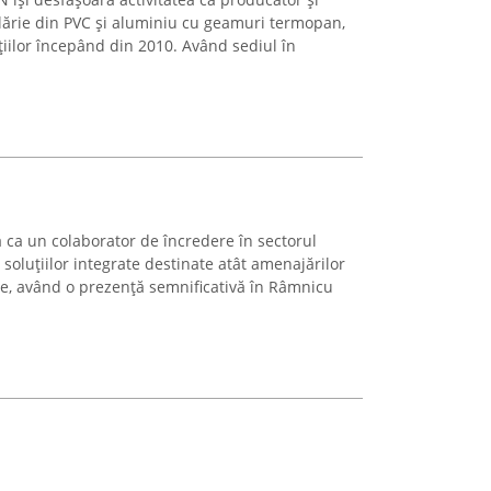
plărie din PVC și aluminiu cu geamuri termopan,
țiilor începând din 2010. Având sediul în
 ca un colaborator de încredere în sectorul
l soluțiilor integrate destinate atât amenajărilor
oare, având o prezență semnificativă în Râmnicu