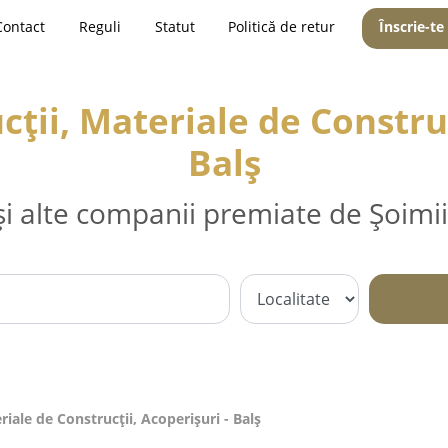
Contact
Reguli
Statut
Politică de retur
Înscrie-te
ții, Materiale de Construc
Balş
și alte companii premiate de Șoimii
iale de Construcții, Acoperișuri - Balş