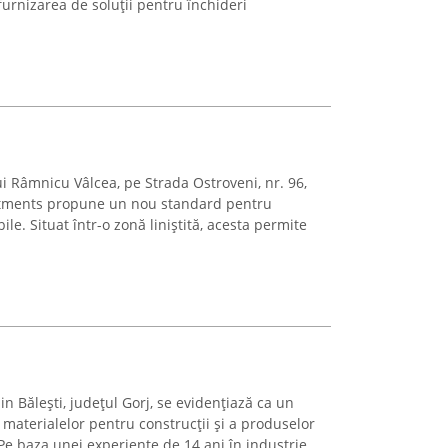
rnizarea de soluții pentru închideri
ui Râmnicu Vâlcea, pe Strada Ostroveni, nr. 96,
rtments propune un nou standard pentru
le. Situat într-o zonă liniștită, acesta permite
in Bălești, județul Gorj, se evidențiază ca un
materialelor pentru construcții și a produselor
e baza unei experiențe de 14 ani în industrie,