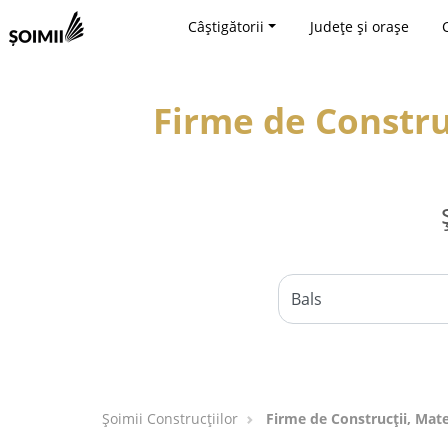
Câștigătorii
Județe și orașe
Firme de Construc
Șoimii Construcțiilor
Firme de Construcții, Mater