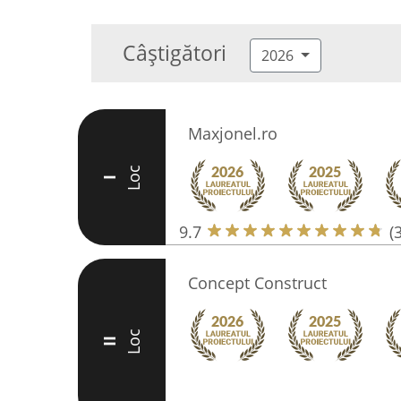
Câștigători
2026
Maxjonel.ro
Loc
I
9.7
(
Concept Construct
Loc
II