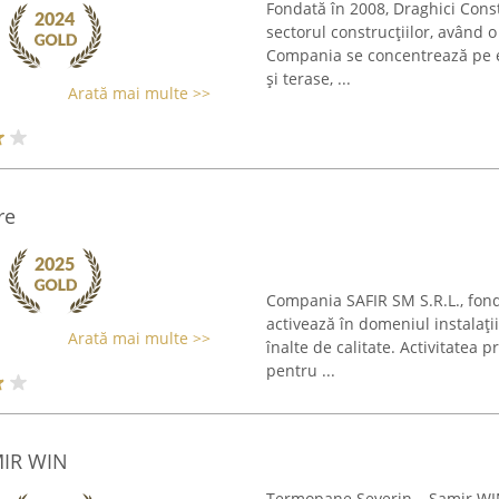
Fondată în 2008, Draghici Cons
sectorul construcțiilor, având o
Compania se concentrează pe ex
și terase, ...
Arată mai multe >>
re
Compania SAFIR SM S.R.L., fond
activează în domeniul instalați
Arată mai multe >>
înalte de calitate. Activitatea 
pentru ...
MIR WIN
Termopane Severin – Samir WIN 