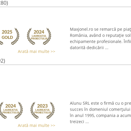
280)
Maxjonel.ro se remarcă pe piaț
România, având o reputație soli
echipamente profesionale. Înfi
datorită dedicării ...
Arată mai multe >>
92)
Alunu SRL este o firmă cu o pr
succes în domeniul comerțului a
în anul 1995, compania a acumu
treizeci ...
Arată mai multe >>