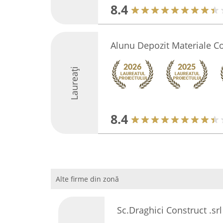
8.4
Alunu Depozit Materiale Co
Laureați
8.4
Alte firme din zonă
Sc.Draghici Construct .srl