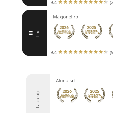
9.4
(
Maxjonel.ro
Loc
III
9.4
(
Alunu srl
Laureați