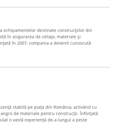
a echipamentelor destinate construcțiilor din
dă în asigurarea de utilaje, materiale și
ințată în 2007, compania a devenit cunoscută
ezență stabilă pe piața din România, activând cu
ngro de materiale pentru construcții. Înființată
lat o vastă experiență de-a lungul a peste