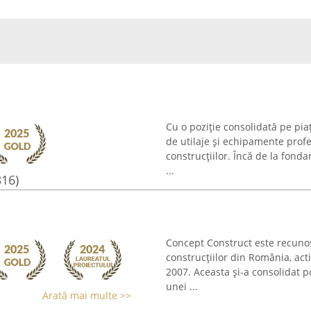
Cu o poziție consolidată pe pi
de utilaje și echipamente profe
construcțiilor. Încă de la fonda
...
316)
Concept Construct este recunos
construcțiilor din România, act
2007. Aceasta și-a consolidat 
unei ...
Arată mai multe >>