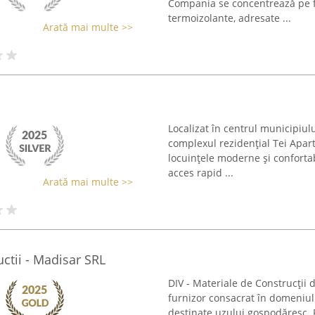
Compania se concentrează pe fu
termoizolante, adresate ...
Arată mai multe >>
Localizat în centrul municipiul
complexul rezidențial Tei Apa
locuințele moderne și confortabi
acces rapid ...
Arată mai multe >>
uctii - Madisar SRL
DIV - Materiale de Construcții d
furnizor consacrat în domeniul 
destinate uzului gospodăresc. P