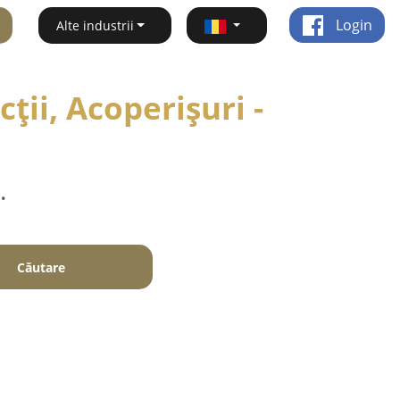
Login
Alte industrii
ții, Acoperișuri -
.
Căutare