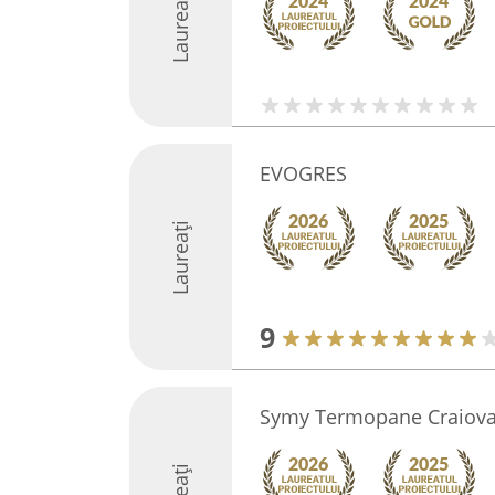
Laureați
EVOGRES
Laureați
9
Symy Termopane Craiov