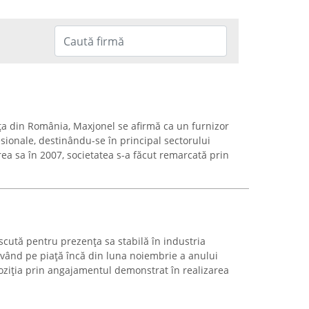
ața din România, Maxjonel se afirmă ca un furnizor
sionale, destinându-se în principal sectorului
rea sa în 2007, societatea s-a făcut remarcată prin
cută pentru prezența sa stabilă în industria
ivând pe piață încă din luna noiembrie a anului
poziția prin angajamentul demonstrat în realizarea