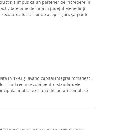
truct s-a impus ca un partener de încredere în
 activitate bine definită în județul Mehedinți.
ecutarea lucrărilor de acoperișuri, șarpante
ată în 1993 și având capital integral românesc,
ilor, fiind recunoscută pentru standardele
principală implică execuția de lucrări complexe
își desfășoară activitatea ca producător și