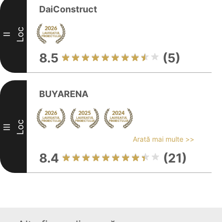
DaiConstruct
Loc
II
8.5
(5)
BUYARENA
Loc
III
Arată mai multe >>
8.4
(21)