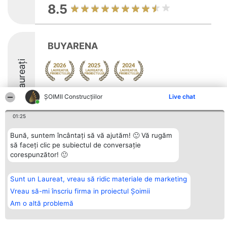
8.5
BUYARENA
Laureați
Arată mai multe >>
ȘOIMII Construcțiilor
Live chat
8.4
01:25
Bună, suntem încântați să vă ajutăm! 🙂 Vă rugăm
să faceți clic pe subiectul de conversație
Organizator Ranking
Plebiscyt
Contact
corespunzător! 🙂
BRIGHT SOLUTIONS BR SRL
Câștigătorii
Contact
Aleea Timisul De Sus 2 Bl. A30
Lista Tuturor
Sc. A Et. 4 Ap. 13 Cod 061952
Laureaților
București
Reguli
Sunt un Laureat, vreau să ridic materiale de marketing
CUI 36737675
Statut
Vreau să-mi înscriu firma in proiectul Șoimii
tel: +40 770 990 492
Politica de
confidențialitate
Am o altă problemă