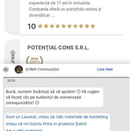
experiență de 17 ani în industrie.
Compania oferă un portofoliu extins și
diversificat ...
10
POTENŢIAL CONS S.R.L.
Laureați
ȘOIMII Construcțiilor
Live chat
20:05
Bună, suntem încântați să vă ajutăm! 🙂 Vă rugăm
Organizator Ranking
să faceți clic pe subiectul de conversație
Plebiscyt
Contact
BRIGHT SOLUTIONS BR SRL
Câștigătorii
Contact
corespunzător! 🙂
Aleea Timisul De Sus 2 Bl. A30
Lista Tuturor
Sc. A Et. 4 Ap. 13 Cod 061952
Laureaților
București
Reguli
Sunt un Laureat, vreau să ridic materiale de marketing
CUI 36737675
Statut
tel: +40 770 990 492
Vreau să-mi înscriu firma in proiectul Șoimii
Politica de
confidențialitate
Am o altă problemă