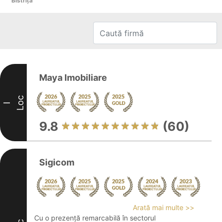
Bistriţa
Maya Imobiliare
Loc
I
9.8
(60)
Sigicom
Arată mai multe >>
Cu o prezență remarcabilă în sectorul