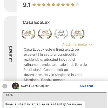
9.1
Casa EcoLux
Arată mai multe >>
Laureați
Casa EcoLux este o firmă axată pe
excelență în sectorul construcțiilor
rezidențiale, aducând inovație și
rafinament proiectelor sale imobiliare de
înaltă clasă. Concentrată pe
dezvoltarea de vile spațioase în zona
Mărgineni, Bacău, această ...
ȘOIMII Construcțiilor
Live chat
8.6
00:56
Bună, suntem încântați să vă ajutăm! 🙂 Vă rugăm
Organizator Ranking
Plebiscyt
Contact